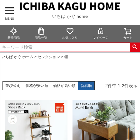
いちば かぐ home
MENU
新着商品
商品一覧
お気に入り
マイページ
カート
いちば かぐ ホーム
セレクション
棚
2
件中
1
-
2
件表示
並び替え
価格が安い順
価格が高い順
新着順