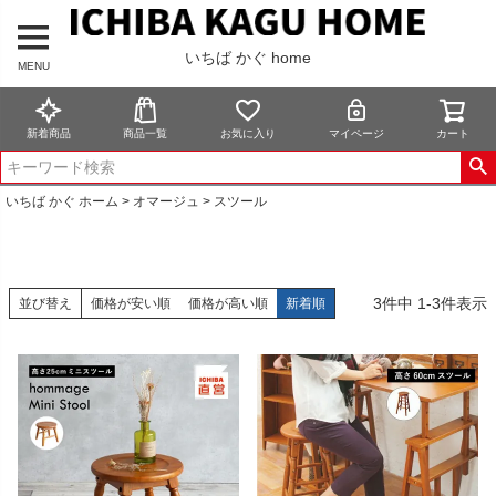
いちば かぐ home
MENU
新着商品
商品一覧
お気に入り
マイページ
カート
いちば かぐ ホーム
オマージュ
スツール
3
件中
1
-
3
件表示
並び替え
価格が安い順
価格が高い順
新着順