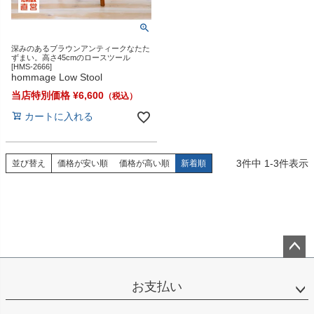
深みのあるブラウンアンティークなたた
ずまい。高さ45cmのロースツール
[HMS-2666]
hommage Low Stool
当店特別価格
¥
6,600
カートに入れる
3
件中
1
-
3
件表示
並び替え
価格が安い順
価格が高い順
新着順
ペー
ジト
お支払い
ップ
へ