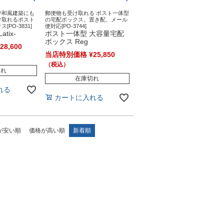
が和風建築にも
郵便物も受け取れる ポスト一体型
け取れるポスト
の宅配ボックス。置き配、メール
PO-3831]
便対応[PO-3744]
tix-
ポスト一体型 大容量宅配
ボックス Reg
28,600
当店特別価格
¥
25,850
切れ
在庫切れ
れる
カートに入れる
が安い順
価格が高い順
新着順