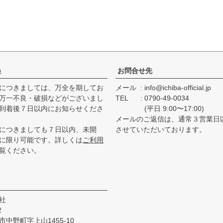
換
お問合せ先
につきましては、万全を期してお
メール
info@ichiba-official.jp
万一不良・破損などがございまし
TEL
0790-49-0034
到着後７日以内にお知らせくださ
(平日 9:00〜17:00)
メールのご返信は、通常３営業日
につきましても７日以内、未開
させていただいております。
に限り可能です。詳しくは
ご利用
覧ください。
社
2
中野町字上山1455-10