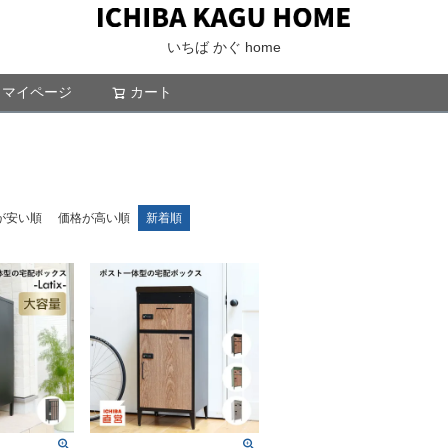
いちば かぐ home
マイページ
カート
検索
が安い順
価格が高い順
新着順