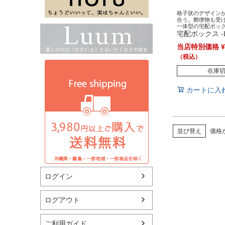
格子状のデザイン
合う。郵便物も受
一体型の宅配ボックス[
宅配ボックス -La
当店特別価格
¥
在庫
カートに入
並び替え
価格
ログイン
ログアウト
ご利用ガイド