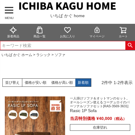
いちば かぐ home
MENU
新着商品
商品一覧
お気に入り
マイページ
カート
いちば かぐ ホーム
ラシック
ソファ
2
件中
1
-
2
件表示
並び替え
価格が安い順
価格が高い順
新着順
一人掛けソファ＆オットマンのセット。
オールシーズン使えるコーデュロイのパ
ーソナルソファセット[RAS-3569-3631]
Rasic 1P Sofa
当店特別価格
¥
40,000
在庫切れ