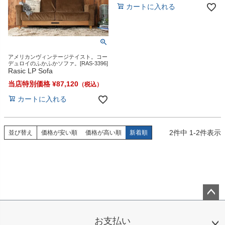
カートに入れる
アメリカンヴィンテージテイスト。コー
デュロイのふかふかソファ。[RAS-3396]
Rasic LP Sofa
当店特別価格
¥
87,120
カートに入れる
2
件中
1
-
2
件表示
並び替え
価格が安い順
価格が高い順
新着順
ペー
ジト
お支払い