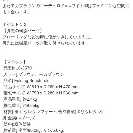
またモカブラウンのコーデュロイ×ホワイト脚はフェミニンな空間に
よく合います。
ポイント１２
【脚先の樹脂パーツ】
フローリングなどの床に傷がつきにくいように、
脚先には樹脂パーツが取り付けられています。
【スペック】
[品番]:ILC-3570
[カラー]:ブラウン、モカブラウン
[品名]:Folding Bench -eld-
[商品サイズ]:W 510 x D 260 x H 470 mm
[梱包サイズ]:W 750 x D 280 x H 560 mm
[商品重量]:約2.4kg
[梱包重量]:約9.65kg
[材質]:座面:ウレタンフォーム.合成皮革(ポリウレタン).
脚:金属(スチール)
[塗料]:粉体塗装
[耐荷重]:座面/80.0kg, サン/5.0kg,