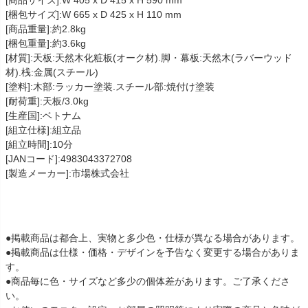
[商品サイズ]:W 405 x D 415 x H 590 mm
[梱包サイズ]:W 665 x D 425 x H 110 mm
[商品重量]:約2.8kg
[梱包重量]:約3.6kg
[材質]:天板:天然木化粧板(オーク材).脚・幕板:天然木(ラバーウッド
材).桟:金属(スチール)
[塗料]:木部:ラッカー塗装.スチール部:焼付け塗装
[耐荷重]:天板/3.0kg
[生産国]:ベトナム
[組立仕様]:組立品
[組立時間]:10分
[JANコード]:4983043372708
[製造メーカー]:市場株式会社
●掲載商品は都合上、実物と多少色・仕様が異なる場合があります。
●掲載商品は仕様・価格・デザインを予告なく変更する場合がありま
す。
●商品毎に色・サイズなど多少の個体差があります。ご了承くださ
い。