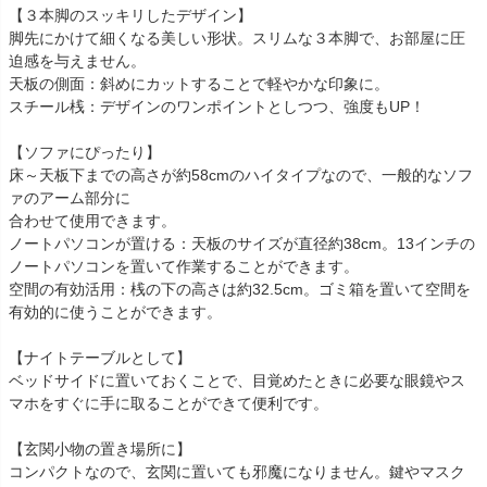
【３本脚のスッキリしたデザイン】
脚先にかけて細くなる美しい形状。スリムな３本脚で、お部屋に圧
迫感を与えません。
天板の側面：斜めにカットすることで軽やかな印象に。
スチール桟：デザインのワンポイントとしつつ、強度もUP！
【ソファにぴったり】
床～天板下までの高さが約58cmのハイタイプなので、一般的なソフ
ァのアーム部分に
合わせて使用できます。
ノートパソコンが置ける：天板のサイズが直径約38cm。13インチの
ノートパソコンを置いて作業することができます。
空間の有効活用：桟の下の高さは約32.5cm。ゴミ箱を置いて空間を
有効的に使うことができます。
【ナイトテーブルとして】
ベッドサイドに置いておくことで、目覚めたときに必要な眼鏡やス
マホをすぐに手に取ることができて便利です。
【玄関小物の置き場所に】
コンパクトなので、玄関に置いても邪魔になりません。鍵やマスク