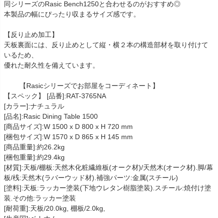
同シリーズのRasic Bench1250と合わせるのがおすすめ◎
本製品の幅にぴったり収まるサイズ感です。
【反り止め加工】
天板裏面には、反り止めとして縦・横２本の構造部材を取り付けて
いるため、
優れた耐久性を備えています。
【Rasicシリーズでお部屋をコーディネート】
【スペック】 [品番]:RAT-3765NA
[カラー]:ナチュラル
[品名]:Rasic Dining Table 1500
[商品サイズ]:W 1500 x D 800 x H 720 mm
[梱包サイズ]:W 1570 x D 865 x H 145 mm
[商品重量]:約26.2kg
[梱包重量]:約29.4kg
[材質]:天板/棚板:天然木化粧繊維板(オーク材)/天然木(オーク材).脚/幕
板/桟:天然木(ラバーウッド材).補強パーツ:金属(スチール)
[塗料]:天板:ラッカー塗装(下地ウレタン樹脂塗装).スチール:焼付け塗
装.その他:ラッカー塗装
[耐荷重]:天板/20.0kg, 棚板/2.0kg,