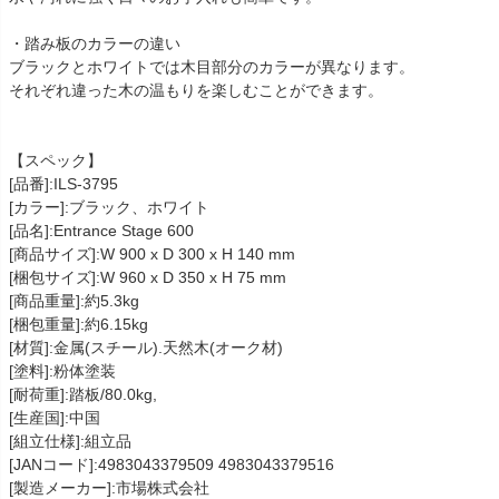
・踏み板のカラーの違い
ブラックとホワイトでは木目部分のカラーが異なります。
それぞれ違った木の温もりを楽しむことができます。
【スペック】
[品番]:ILS-3795
[カラー]:ブラック、ホワイト
[品名]:Entrance Stage 600
[商品サイズ]:W 900 x D 300 x H 140 mm
[梱包サイズ]:W 960 x D 350 x H 75 mm
[商品重量]:約5.3kg
[梱包重量]:約6.15kg
[材質]:金属(スチール).天然木(オーク材)
[塗料]:粉体塗装
[耐荷重]:踏板/80.0kg,
[生産国]:中国
[組立仕様]:組立品
[JANコード]:4983043379509 4983043379516
[製造メーカー]:市場株式会社