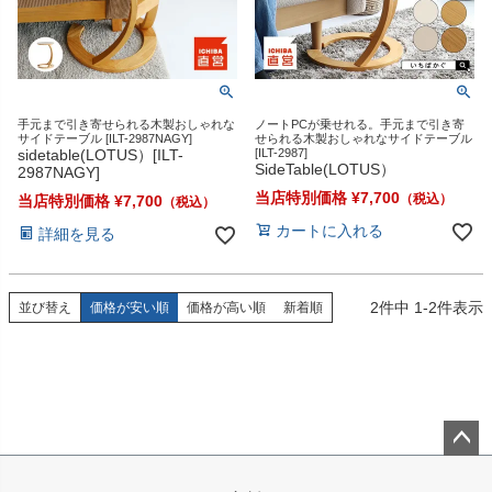
手元まで引き寄せられる木製おしゃれな
ノートPCが乗せれる。手元まで引き寄
サイドテーブル [ILT-2987NAGY]
せられる木製おしゃれなサイドテーブル
sidetable(LOTUS）[ILT-
[ILT-2987]
SideTable(LOTUS）
2987NAGY]
当店特別価格
¥
7,700
当店特別価格
¥
7,700
カートに入れる
詳細を見る
2
件中
1
-
2
件表示
並び替え
価格が安い順
価格が高い順
新着順
ペー
ジト