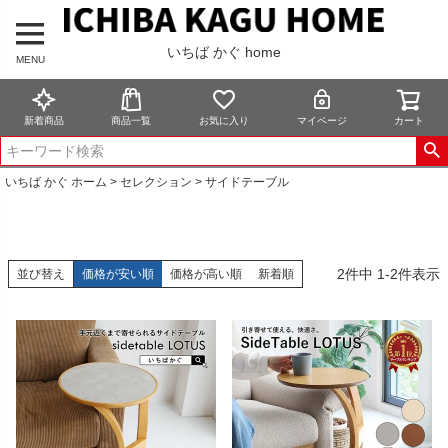
いちば かぐ home
MENU
新着商品
商品一覧
お気に入り
マイページ
カート
いちば かぐ ホーム
セレクション
サイドテーブル
2
件中
1
-
2
件表示
並び替え
価格が安い順
価格が高い順
新着順