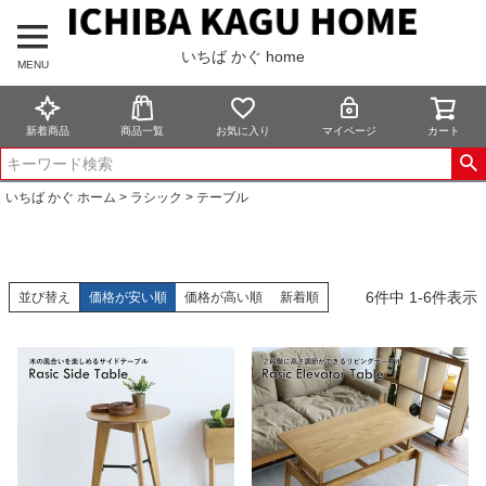
いちば かぐ home
MENU
新着商品
商品一覧
お気に入り
マイページ
カート
いちば かぐ ホーム
ラシック
テーブル
6
件中
1
-
6
件表示
並び替え
価格が安い順
価格が高い順
新着順