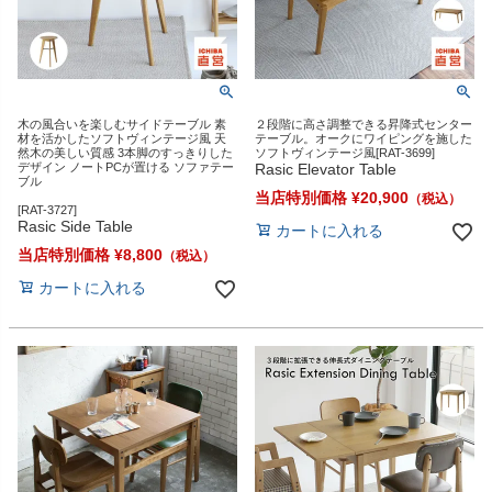
木の風合いを楽しむサイドテーブル 素
２段階に高さ調整できる昇降式センター
材を活かしたソフトヴィンテージ風 天
テーブル。オークにワイピングを施した
然木の美しい質感 3本脚のすっきりした
ソフトヴィンテージ風[RAT-3699]
デザイン ノートPCが置ける ソファテー
Rasic Elevator Table
ブル
当店特別価格
¥
20,900
[RAT-3727]
Rasic Side Table
カートに入れる
当店特別価格
¥
8,800
カートに入れる