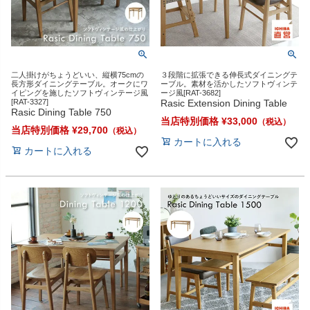
二人掛けがちょうどいい、縦横75cmの
３段階に拡張できる伸長式ダイニングテ
長方形ダイニングテーブル。オークにワ
ーブル。素材を活かしたソフトヴィンテ
イピングを施したソフトヴィンテージ風
ージ風[RAT-3682]
[RAT-3327]
Rasic Extension Dining Table
Rasic Dining Table 750
当店特別価格
¥
33,000
当店特別価格
¥
29,700
カートに入れる
カートに入れる