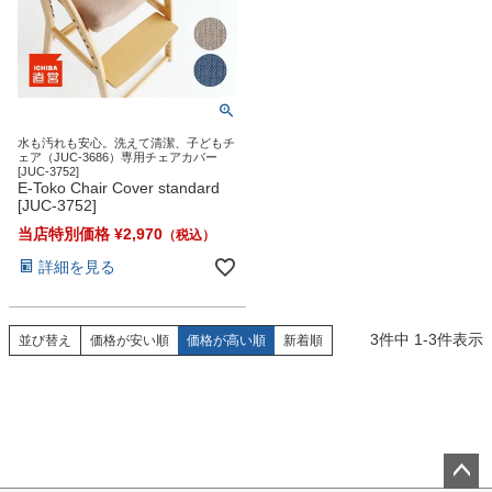
水も汚れも安心。洗えて清潔、子どもチ
ェア（JUC-3686）専用チェアカバー
[JUC-3752]
E-Toko Chair Cover standard
[JUC-3752]
当店特別価格
¥
2,970
詳細を見る
3
件中
1
-
3
件表示
並び替え
価格が安い順
価格が高い順
新着順