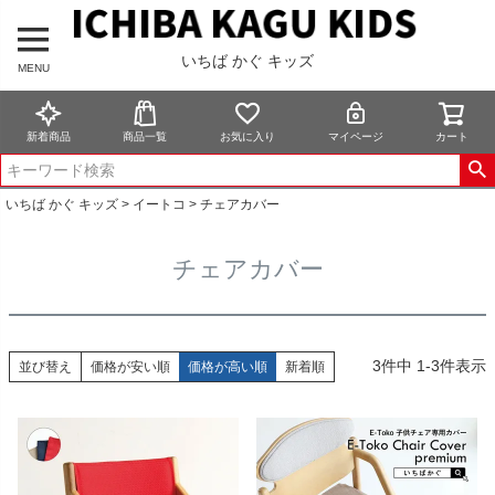
いちば かぐ キッズ
MENU
新着商品
商品一覧
お気に入り
マイページ
カート
いちば かぐ キッズ
イートコ
チェアカバー
チェアカバー
3
件中
1
-
3
件表示
並び替え
価格が安い順
価格が高い順
新着順